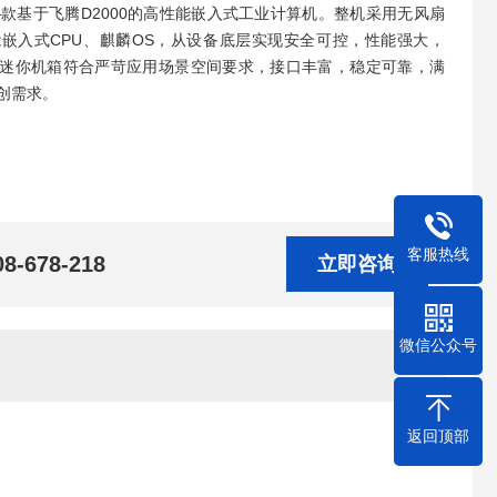
00-IO是—款基于飞腾D2000的高性能嵌入式工业计算机。整机采用无风扇
嵌入式CPU、麒麟OS，从设备底层实现安全可控，性能强大，
190.6 mm迷你机箱符合严苛应用场景空间要求，接口丰富，稳定可靠，满
创需求。
客服热线
08-678-218
立即咨询
微信公众号
返回顶部