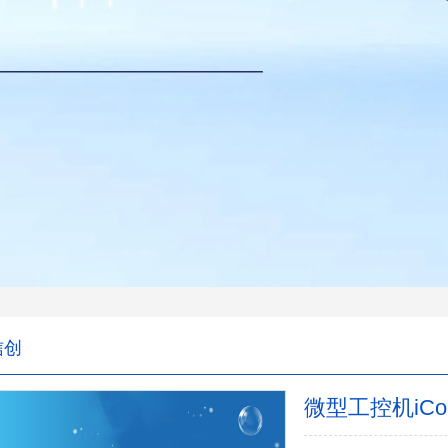
信创
微型工控机iCont