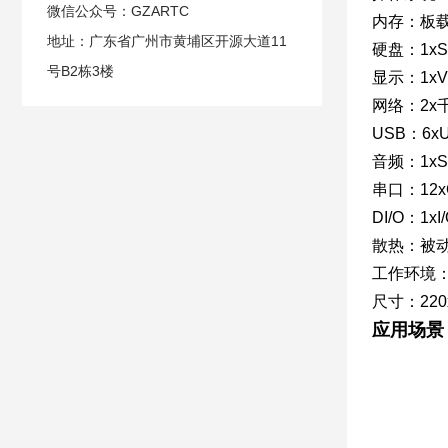
微信公众号：GZARTC
内存：板载
地址：广东省广州市黄埔区开源大道11
硬盘：1xS
号B2栋3楼
显示：1xV
网络：2x千
USB：6xU
音频：1xSP
串口：12x
DI/O：1
散热：被
工作环境：0
尺寸：220x
应用场景