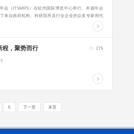
场年会（ITSMRS）在杭州国际博览中心举行。本届年会
聚了来自政府机构、科研院所及行业企业的众多专家和代
新方向。 ...
启新程，聚势而行
275
行
5
下一页
末页