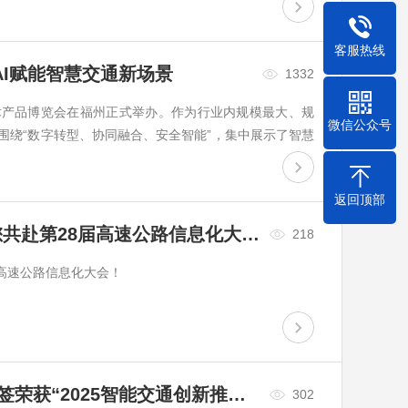
客服热线
I赋能智慧交通新场景
1332
术产品博览会在福州正式举办。作为行业内规模最大、规
微信公众号
围绕“数字转型、协同融合、安全智能”，集中展示了智慧
大模型、车路云协...
返回顶部
3月26日福州见！埃特斯诚邀您共赴第28届高速公路信息化大会！
218
届高速公路信息化大会！
喜报 | 埃特斯ETC-UFO电子标签荣获“2025智能交通创新推荐产品”
302